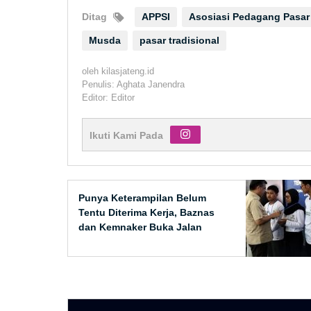
Ditag
APPSI
Asosiasi Pedagang Pasar
Musda
pasar tradisional
oleh
kilasjateng.id
Penulis: Aghata Janendra
Editor: Editor
Ikuti Kami Pada
Punya Keterampilan Belum
Tentu Diterima Kerja, Baznas
dan Kemnaker Buka Jalan
Penyandang Disabilitas
Menuju Dunia Kerja