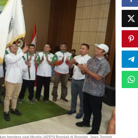
an bendera saat Musda I APPSI Boyolali di Boyolali, Jawa Tengah.