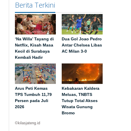
Berita Terkini
‘Na Willa’ Tayang di
Dua Gol Joao Pedro
Netflix, Kisah Masa
Antar Chelsea Libas
Kecil di Surabaya
AC Milan 3-0
Kembali Hadir
Arus Peti Kemas
Kebakaran Kaldera
TPS Tumbuh 11,79
Meluas, TNBTS
Persen pada Juli
Tutup Total Akses
2026
Wisata Gunung
Bromo
©kilasjateng.id