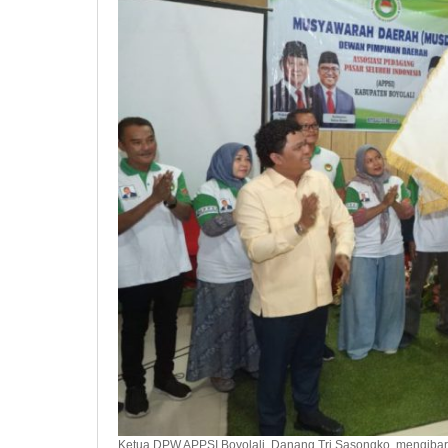
Punggung
Ekonomi
Ketua DPW APPSI Boyolali, Danang Tri Sasongko, mengibark