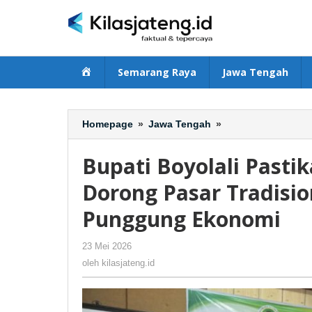
Lewati
ke
konten
Beranda
Semarang Raya
Jawa Tengah
Homepage
»
Jawa Tengah
»
Bupati
Boyolali
Pastikan
Bupati Boyolali Pasti
Pasar
Tak
Dorong Pasar Tradisio
Digusur,
Punggung Ekonomi
APPSI
Dorong
Pasar
23 Mei 2026
oleh
-
9 Dilihat
Tradisional
kilasjateng.id
oleh
kilasjateng.id
Tetap
Jadi
Tulang