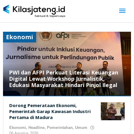
Lewati
ke
konten
Ekonomi
PWI dan AFPI Perkuat Literasi Keuangan
Digital Lewat Workshop Jurnalistik,
Edukasi Masyarakat Hindari Pinjol Ilegal
Ekonomi
,
Dorong Pemerataan Ekonomi,
News
,
Pemerintah Garap Kawasan Industri
Umum
Pertama di Madura
06
Ekonomi
,
Headline
,
Pemerintahan
,
Umum
Agustus
06 Agustus 2026
oleh
2026