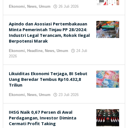
Ekonomi
,
News
,
Umum
26 Juli 2026
oleh
kilasjateng.id
Apindo dan Asosiasi Pertembakauan
Minta Pemerintah Tinjau PP 28/2024:
Industri Legal Terancam, Rokok Ilegal
Berpotensi Marak
Ekonomi
,
Headline
,
News
,
Umum
24 Juli
2026
oleh
kilasjateng.id
Likuiditas Ekonomi Terjaga, BI Sebut
Uang Beredar Tembus Rp10.432,8
Triliun
Ekonomi
,
News
,
Umum
23 Juli 2026
oleh
kilasjateng.id
IHSG Naik 0,67 Persen di Awal
Perdagangan, Investor Diminta
Cermati Profit Taking