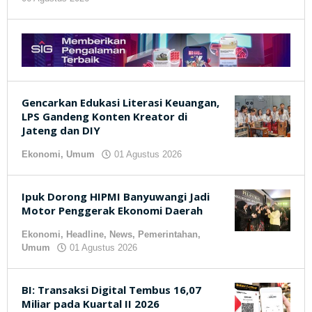
kilasjateng.id
oleh
kilasjateng.id
Gencarkan Edukasi Literasi Keuangan,
LPS Gandeng Konten Kreator di
Jateng dan DIY
Ekonomi
,
Umum
01 Agustus 2026
oleh
kilasjateng.id
Ipuk Dorong HIPMI Banyuwangi Jadi
Motor Penggerak Ekonomi Daerah
Ekonomi
,
Headline
,
News
,
Pemerintahan
,
Umum
01 Agustus 2026
oleh
kilasjateng.id
BI: Transaksi Digital Tembus 16,07
Miliar pada Kuartal II 2026