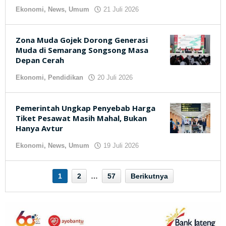
Ekonomi
,
News
,
Umum
21 Juli 2026
oleh
kilasjateng.id
Zona Muda Gojek Dorong Generasi
Muda di Semarang Songsong Masa
Depan Cerah
Ekonomi
,
Pendidikan
20 Juli 2026
oleh
kilasjateng.id
Pemerintah Ungkap Penyebab Harga
Tiket Pesawat Masih Mahal, Bukan
Hanya Avtur
Ekonomi
,
News
,
Umum
19 Juli 2026
oleh
kilasjateng.id
1
2
…
57
Berikutnya