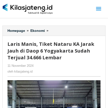
Lewati
ke
konten
Homepage
»
Ekonomi
»
Laris
Manis,
Tiket
Laris Manis, Tiket Nataru KA Jarak
Nataru
Jauh di Daop 6 Yogyakarta Sudah
KA
Jarak
Terjual 34.666 Lembar
Jauh
11 November 2024
oleh
-
123 Dilihat
di
kilasjateng.id
Daop
oleh
kilasjateng.id
6
Yogyakarta
Sudah
Terjual
34.666
Lembar