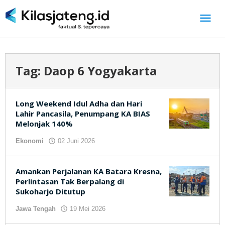
Lewati
ke
konten
Tag:
Daop 6 Yogyakarta
Long Weekend Idul Adha dan Hari
Lahir Pancasila, Penumpang KA BIAS
Melonjak 140%
Ekonomi
02 Juni 2026
oleh
kilasjateng.id
Amankan Perjalanan KA Batara Kresna,
Perlintasan Tak Berpalang di
Sukoharjo Ditutup
Jawa Tengah
19 Mei 2026
oleh
kilasjateng.id