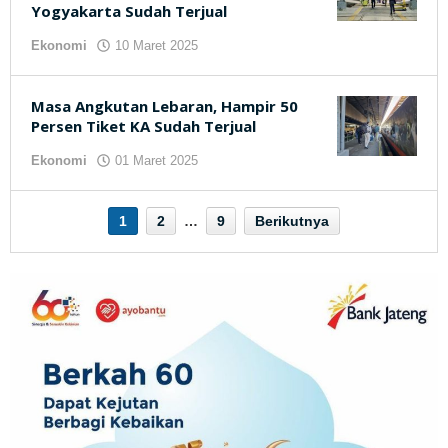
Yogyakarta Sudah Terjual
Ekonomi
10 Maret 2025
oleh
kilasjateng.id
Masa Angkutan Lebaran, Hampir 50
Persen Tiket KA Sudah Terjual
Ekonomi
01 Maret 2025
oleh
kilasjateng.id
1
2
…
9
Berikutnya