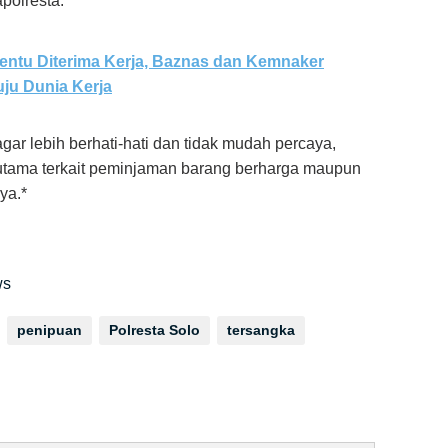
polresta.
entu Diterima Kerja, Baznas dan Kemnaker
ju Dunia Kerja
ar lebih berhati-hati dan tidak mudah percaya,
rutama terkait peminjaman barang berharga maupun
ya.*
ws
penipuan
Polresta Solo
tersangka