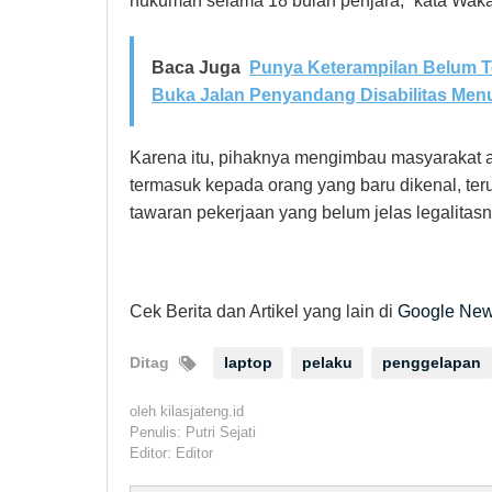
hukuman selama 18 bulan penjara,” kata Waka
Baca Juga
Punya Keterampilan Belum T
Buka Jalan Penyandang Disabilitas Menu
Karena itu, pihaknya mengimbau masyarakat ag
termasuk kepada orang yang baru dikenal, te
tawaran pekerjaan yang belum jelas legalitasn
Cek Berita dan Artikel yang lain di
Google Ne
Ditag
laptop
pelaku
penggelapan
oleh
kilasjateng.id
Penulis: Putri Sejati
Editor: Editor