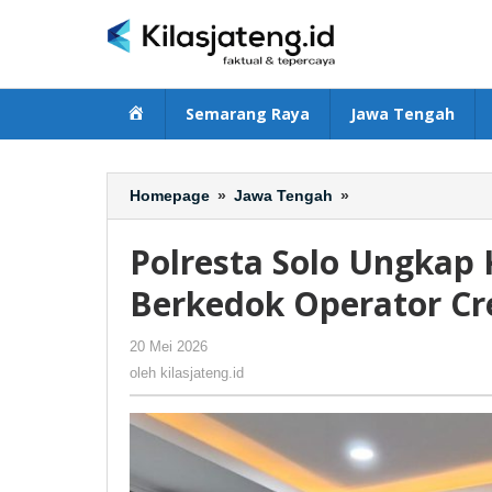
Lewati
ke
konten
Beranda
Semarang Raya
Jawa Tengah
Homepage
»
Jawa Tengah
»
Polresta
Solo
Ungkap
Polresta Solo Ungkap
Kasus
Penipuan
Berkedok Operator Cr
Laptop
Berkedok
20 Mei 2026
oleh
-
4 Dilihat
Operator
kilasjateng.id
oleh
kilasjateng.id
Credit
Card