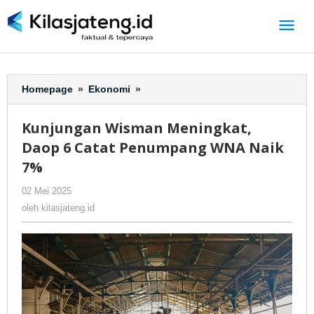
Lewati
ke
konten
Homepage
»
Ekonomi
»
Kunjungan
Wisman
Meningkat,
Kunjungan Wisman Meningkat,
Daop
Daop 6 Catat Penumpang WNA Naik
6
Catat
7%
Penumpang
02 Mei 2025
oleh
-
138 Dilihat
WNA
kilasjateng.id
Naik
oleh
kilasjateng.id
7%