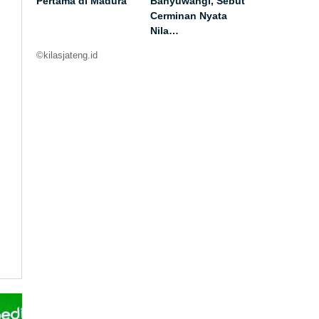
Pertama di Madura
Banyuwangi, Sebut
Cerminan Nyata
Nila…
©kilasjateng.id