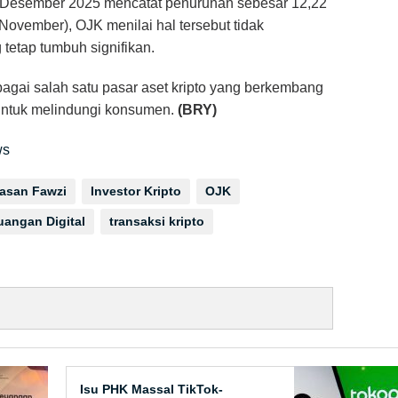
a Desember 2025 mencatat penurunan sebesar 12,22
November), OJK menilai hal tersebut tidak
etap tumbuh signifikan.
agai salah satu pasar aset kripto yang berkembang
untuk melindungi konsumen.
(BRY)
ws
asan Fawzi
Investor Kripto
OJK
uangan Digital
transaksi kripto
Isu PHK Massal TikTok-