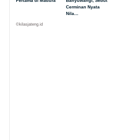
Pertama di Madura
Banyuwangi, Sebut
Cerminan Nyata
Nila…
©kilasjateng.id