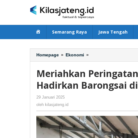
Lewati
ke
konten
Beranda
Semarang Raya
Jawa Tengah
Homepage
»
Ekonomi
»
Meriahkan
Peringatan
Tahun
Meriahkan Peringatan
Baru
Imlek,
Hadirkan Barongsai di
KAI
Group
29 Januari 2025
oleh
-
123 Dilihat
Hadirkan
kilasjateng.id
oleh
kilasjateng.id
Barongsai
di
Stasiun
Solobalapan