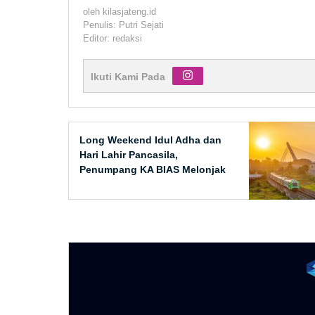
oleh
kilasjateng.id
Penulis: Putri Sejati
Editor: redaksi
Ikuti Kami Pada
Long Weekend Idul Adha dan
Hari Lahir Pancasila,
Penumpang KA BIAS Melonjak
140%