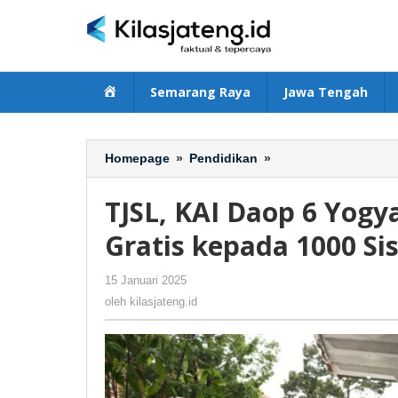
Lewati
ke
konten
Beranda
Semarang Raya
Jawa Tengah
Homepage
»
Pendidikan
»
TJSL,
KAI
Daop
TJSL, KAI Daop 6 Yogy
6
Yogyakarta
Gratis kepada 1000 Sis
Bagikan
Makan
15 Januari 2025
oleh
-
160 Dilihat
Bergizi
kilasjateng.id
oleh
kilasjateng.id
Gratis
kepada
1000
Siswa
di