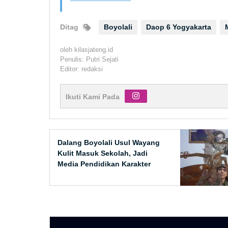
Ditag
Boyolali
Daop 6 Yogyakarta
oleh
kilasjateng.id
Penulis: Putri Sejati
Editor: redaksi
Ikuti Kami Pada
Dalang Boyolali Usul Wayang
Kulit Masuk Sekolah, Jadi
Media Pendidikan Karakter
Siswa