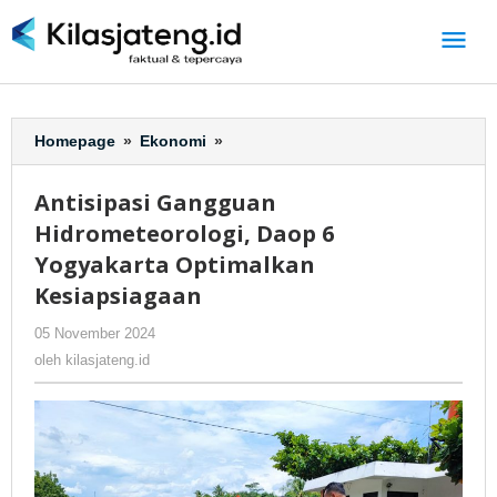
Lewati
ke
konten
Homepage
»
Ekonomi
»
Antisipasi
Gangguan
Hidrometeorologi,
Antisipasi Gangguan
Daop
Hidrometeorologi, Daop 6
6
Yogyakarta
Yogyakarta Optimalkan
Optimalkan
Kesiapsiagaan
Kesiapsiagaan
05 November 2024
oleh
-
162 Dilihat
kilasjateng.id
oleh
kilasjateng.id