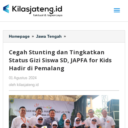
Lewati
ke
konten
Homepage
»
Jawa Tengah
»
Cegah
Stunting
dan
Cegah Stunting dan Tingkatkan
Tingkatkan
Status Gizi Siswa SD, JAPFA for Kids
Status
Gizi
Hadir di Pemalang
Siswa
01 Agustus 2024
oleh
-
315 Dilihat
SD,
kilasjateng.id
JAPFA
oleh
kilasjateng.id
for
Kids
Hadir
di
Pemalang