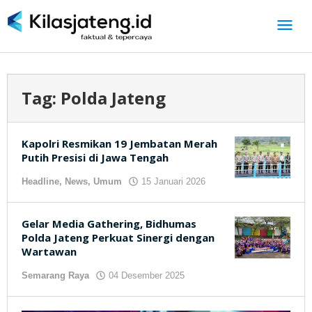
Lewati
ke
konten
Tag:
Polda Jateng
Kapolri Resmikan 19 Jembatan Merah
Putih Presisi di Jawa Tengah
Headline
,
News
,
Umum
15 Januari 2026
oleh
kilasjateng.id
Gelar Media Gathering, Bidhumas
Polda Jateng Perkuat Sinergi dengan
Wartawan
Semarang Raya
04 Desember 2025
oleh
kilasjateng.id