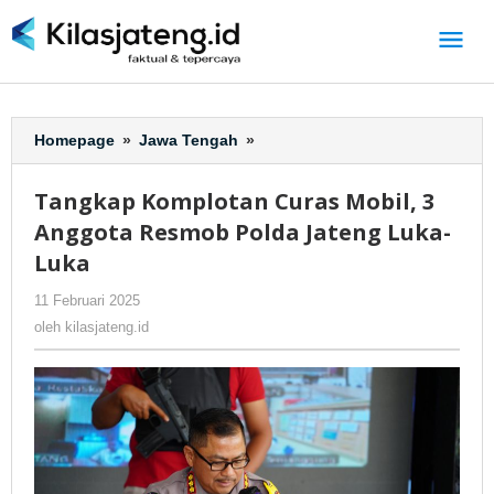
Lewati
ke
konten
Homepage
»
Jawa Tengah
»
Tangkap
Komplotan
Curas
Tangkap Komplotan Curas Mobil, 3
Mobil,
Anggota Resmob Polda Jateng Luka-
3
Anggota
Luka
Resmob
11 Februari 2025
oleh
-
155 Dilihat
Polda
kilasjateng.id
Jateng
oleh
kilasjateng.id
Luka-
Luka