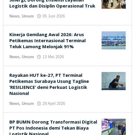
Logistik dan Disiplin Operasional Truk
News
,
Umum
05 Juni 2026
oleh
kilasjateng.id
Kinerja Gemilang Awal 2026: Arus
Petikemas Internasional Terminal
Teluk Lamong Melonjak 91%
News
,
Umum
13 Mei 2026
oleh
kilasjateng.id
Rayakan HUT ke-27, PT Terminal
Petikemas Surabaya Usung Tagline
‘RESILIENCE’ demi Perkuat Logistik
Nasional
News
,
Umum
29 April 2026
oleh
kilasjateng.id
BP BUMN Dorong Transformasi Digital
PT Pos Indonesia demi Tekan Biaya
Logistik Nasional