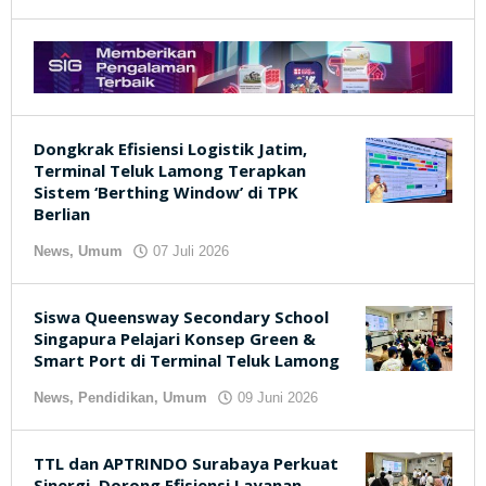
kilasjateng.id
Dongkrak Efisiensi Logistik Jatim,
Terminal Teluk Lamong Terapkan
Sistem ‘Berthing Window’ di TPK
Berlian
News
,
Umum
07 Juli 2026
oleh
kilasjateng.id
Siswa Queensway Secondary School
Singapura Pelajari Konsep Green &
Smart Port di Terminal Teluk Lamong
News
,
Pendidikan
,
Umum
09 Juni 2026
oleh
kilasjateng.id
TTL dan APTRINDO Surabaya Perkuat
Sinergi, Dorong Efisiensi Layanan