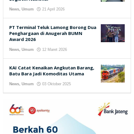
News
,
Umum
21 April 2026
oleh
kilasjateng.id
PT Terminal Teluk Lamong Borong Dua
Penghargaan di Anugerah BUMN
Award 2026
News
,
Umum
12 Maret 2026
oleh
kilasjateng.id
KAI Catat Kenaikan Angkutan Barang,
Batu Bara Jadi Komoditas Utama
News
,
Umum
03 Oktober 2025
oleh
kilasjateng.id