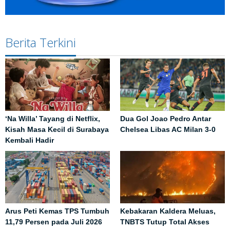
Berita Terkini
‘Na Willa’ Tayang di Netflix,
Dua Gol Joao Pedro Antar
Kisah Masa Kecil di Surabaya
Chelsea Libas AC Milan 3-0
Kembali Hadir
Arus Peti Kemas TPS Tumbuh
Kebakaran Kaldera Meluas,
11,79 Persen pada Juli 2026
TNBTS Tutup Total Akses