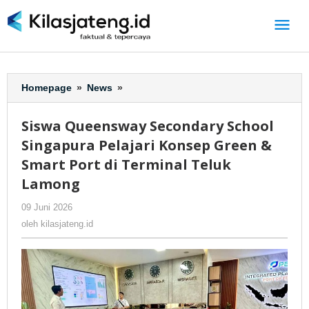
Lewati
ke
konten
Homepage
»
News
»
Siswa
Queensway
Secondary
Siswa Queensway Secondary School
School
Singapura Pelajari Konsep Green &
Singapura
Pelajari
Smart Port di Terminal Teluk
Konsep
Lamong
Green
&
09 Juni 2026
oleh
-
385 Dilihat
Smart
kilasjateng.id
oleh
kilasjateng.id
Port
di
Terminal
Teluk
Lamong