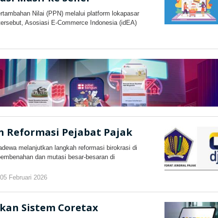
ambahan Nilai (PPN) melalui platform lokapasar
tersebut, Asosiasi E-Commerce Indonesia (idEA)
eh
lasjateng.id
n Reformasi Pejabat Pajak
wa melanjutkan langkah reformasi birokrasi di
pembenahan dan mutasi besar-besaran di
05 Februari 2026
oleh
kilasjateng.id
akan Sistem Coretax