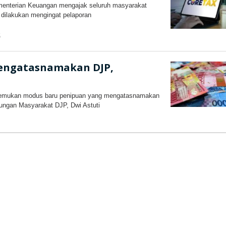
menterian Keuangan mengajak seluruh masyarakat
g dilakukan mengingat pelaporan
5
oleh
kilasjateng.id
engatasnamakan DJP,
nemukan modus baru penipuan yang mengatasnamakan
ungan Masyarakat DJP, Dwi Astuti