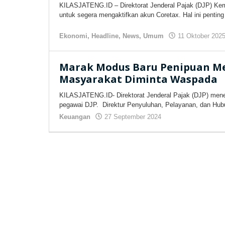
KILASJATENG.ID – Direktorat Jenderal Pajak (DJP) Ke
untuk segera mengaktifkan akun Coretax. Hal ini pentin
Ekonomi
,
Headline
,
News
,
Umum
11 Oktober 202
Marak Modus Baru Penipuan M
Masyarakat Diminta Waspada
KILASJATENG.ID- Direktorat Jenderal Pajak (DJP) me
pegawai DJP. Direktur Penyuluhan, Pelayanan, dan Hub
Keuangan
27 September 2024
oleh
kilasjateng.id