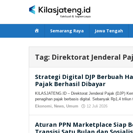
Lewati
ke
konten
Beranda
Semarang Raya
Jawa Tengah
Tag:
Direktorat Jenderal Pa
Strategi Digital DJP Berbuah Ha
Pajak Berhasil Dibayar
KILASJATENG.ID – Direktorat Jenderal Pajak (DJP) Keme
penagihan pajak berbasis digital. Sebanyak Rp1,4 triliun
Ekonomi
,
News
,
Umum
12 Juli 2026
oleh
kilasjateng.
Aturan PPN Marketplace Siap B
Transisi Satu Bulan dan Sosialis