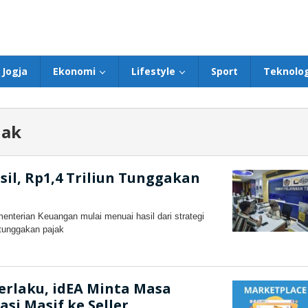
Jogja
Ekonomi
Lifestyle
Sport
Teknolog
jak
sil, Rp1,4 Triliun Tunggakan
nterian Keuangan mulai menuai hasil dari strategi
 tunggakan pajak
id
erlaku, idEA Minta Masa
asi Masif ke Seller