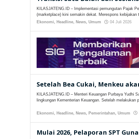
KILASJATENG.ID – Implementasi pemungutan Pajak Pert
(marketplace) kini semakin dekat. Merespons kebijakan 
Ekonomi
,
Headline
,
News
,
Umum
04 Juli 2026
ol
ki
Setelah Bea Cukai, Menkeu aka
KILASJATENG.ID – Menteri Keuangan Purbaya Yudhi Sade
lingkungan Kementerian Keuangan. Setelah melakukan 
Ekonomi
,
Headline
,
News
,
Pemerintahan
,
Umum
Mulai 2026, Pelaporan SPT Gun