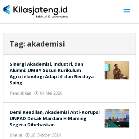
Lewati
ke
konten
Tag:
akademisi
Sinergi Akademisi, Industri, dan
Alumni: UMBY Susun Kurikulum
Agroteknologi Adaptif dan Berdaya
Saing
Pendidikan
04 Mei 2026
oleh
kilasjateng.id
Demi Keadilan, Akademisi Anti-Korupsi
UNPAD Desak Mardani H Maming
Segera Dibebaskan
Umum
18 Oktober 2024
oleh