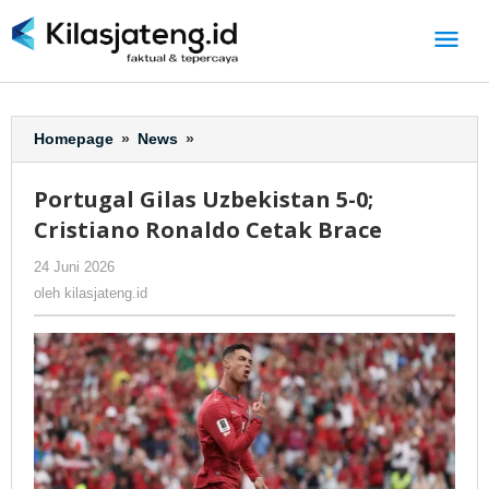
Lewati
ke
konten
Homepage
»
News
»
Portugal
Gilas
Uzbekistan
Portugal Gilas Uzbekistan 5-0;
5-
Cristiano Ronaldo Cetak Brace
0;
Cristiano
24 Juni 2026
oleh
-
211 Dilihat
Ronaldo
kilasjateng.id
oleh
kilasjateng.id
Cetak
Brace