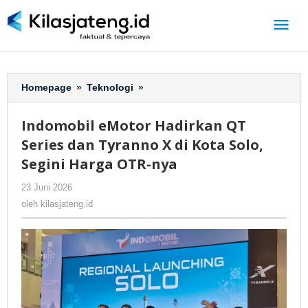
Lewati
ke
konten
Homepage
»
Teknologi
»
Indomobil
eMotor
Hadirkan
Indomobil eMotor Hadirkan QT
QT
Series dan Tyranno X di Kota Solo,
Series
dan
Segini Harga OTR-nya
Tyranno
23 Juni 2026
oleh
-
5 Dilihat
X
kilasjateng.id
di
oleh
kilasjateng.id
Kota
Solo,
Segini
Harga
OTR-
nya