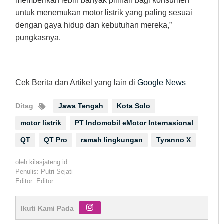
memberikan lebih banyak pilihan bagi konsumen
untuk menemukan motor listrik yang paling sesuai
dengan gaya hidup dan kebutuhan mereka,”
pungkasnya.
Cek Berita dan Artikel yang lain di
Google News
Ditag
Jawa Tengah
Kota Solo
motor listrik
PT Indomobil eMotor Internasional
QT
QT Pro
ramah lingkungan
Tyranno X
oleh
kilasjateng.id
Penulis: Putri Sejati
Editor: Editor
Ikuti Kami Pada