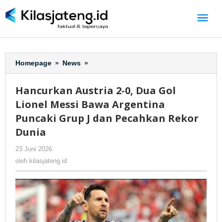
Lewati
ke
konten
Homepage
»
News
»
Hancurkan
Austria
2-
Hancurkan Austria 2-0, Dua Gol
0,
Lionel Messi Bawa Argentina
Dua
Gol
Puncaki Grup J dan Pecahkan Rekor
Lionel
Dunia
Messi
Bawa
23 Juni 2026
oleh
-
289 Dilihat
Argentina
kilasjateng.id
oleh
kilasjateng.id
Puncaki
Grup
J
dan
Pecahkan
Rekor