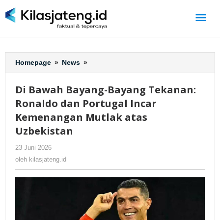
Lewati
ke
konten
Homepage
»
News
»
Di
Bawah
Bayang-
Di Bawah Bayang-Bayang Tekanan:
Bayang
Ronaldo dan Portugal Incar
Tekanan:
Ronaldo
Kemenangan Mutlak atas
dan
Uzbekistan
Portugal
Incar
23 Juni 2026
oleh
-
352 Dilihat
Kemenangan
kilasjateng.id
oleh
kilasjateng.id
Mutlak
atas
Uzbekistan