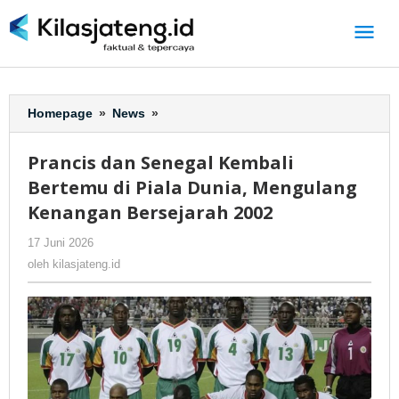
Lewati
ke
konten
Homepage
»
News
»
Prancis
dan
Senegal
Prancis dan Senegal Kembali
Kembali
Bertemu di Piala Dunia, Mengulang
Bertemu
di
Kenangan Bersejarah 2002
Piala
17 Juni 2026
oleh
-
325 Dilihat
Dunia,
kilasjateng.id
Mengulang
oleh
kilasjateng.id
Kenangan
Bersejarah
2002