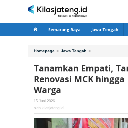
Lewati
ke
konten
Beranda
Semarang Raya
Jawa Tengah
Homepage
»
Jawa Tengah
»
Tanamkan
Empati,
Taruna
Tanamkan Empati, Ta
Akpol
Angkatan
Renovasi MCK hingga
60
Warga
Bantu
Renovasi
MCK
15 Juni 2026
oleh
-
6 Dilihat
hingga
kilasjateng.id
oleh
kilasjateng.id
Bagikan
Sembako
untuk