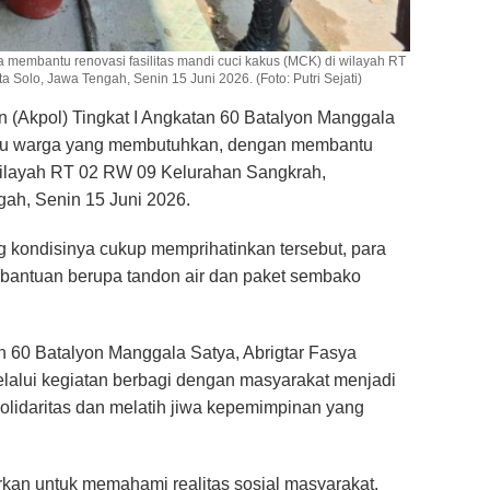
a membantu renovasi fasilitas mandi cuci kakus (MCK) di wilayah RT
Solo, Jawa Tengah, Senin 15 Juni 2026. (Foto: Putri Sejati)
n (Akpol) Tingkat I Angkatan 60 Batalyon Manggala
tu warga yang membutuhkan,
dengan membantu
 wilayah RT 02 RW 09 Kelurahan Sangkrah,
gah, Senin 15 Juni 2026.
g kondisinya cukup memprihatinkan tersebut, para
 bantuan berupa tandon air dan paket sembako
n 60 Batalyon Manggala Satya, Abrigtar Fasya
lalui kegiatan berbagi dengan masyarakat menjadi
lidaritas dan melatih jiwa kepemimpinan yang
arkan untuk memahami realitas sosial masyarakat,