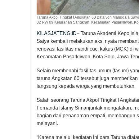
Taruna Akpol Tingkat I Angkatan 60 Batalyon Manggala Saty
02 RW 09 Kelurahan Sangkrah, Kecamatan Pasarkliwon, Kota 
KILASJATENG.ID
– Taruna Akademi Kepolisia
Satya kembali melakukan aksi nyata memban
renovasi fasilitas mandi cuci kakus (MCK) di
Kecamatan Pasarkliwon, Kota Solo, Jawa Ten
Selain membenahi fasilitas umum (fasum) yan
taruna Angkatan 60 tersebut juga memberikan
langsung kepada warga yang membutuhkan.
Salah seorang Taruna Akpol Tingkat I Angkata
Fernanda Islamy Simanjuntak mengatakan, me
bagian dari penanaman empati, membangun so
melayani.
“Karena melalui kegiatan ini para Taruna diaj