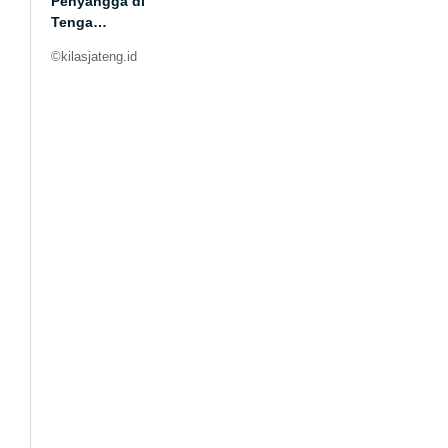
Penyangga di
Tenga…
©kilasjateng.id