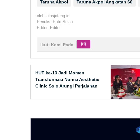
Taruna Akpol
Taruna Akpol Angkatan 60
oleh
kilasjateng.id
Penulis: Putri Sejati
Editor: Editor
Ikuti Kami Pada
HUT ke-13 Jadi Momen
Transformasi Norma Aesthetic
Clinic Solo Arungi Perjalanan
Baru