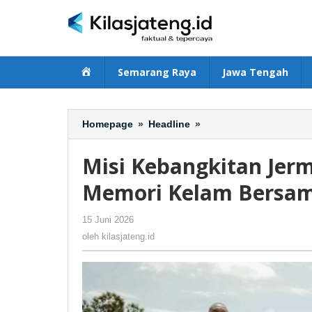
Lewati
ke
konten
Beranda
Semarang Raya
Jawa Tengah
Homepage
»
Headline
»
Misi
Kebangkitan
Jerman
Misi Kebangkitan Jerm
di
Piala
Memori Kelam Bersam
Dunia
2026:
15 Juni 2026
oleh
-
313 Dilihat
Hapus
kilasjateng.id
oleh
kilasjateng.id
Memori
Kelam
Bersama
Julian
Nagelsmann