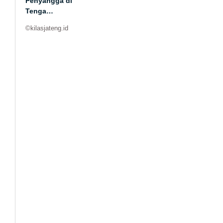
Penyangga di
Tenga…
©kilasjateng.id