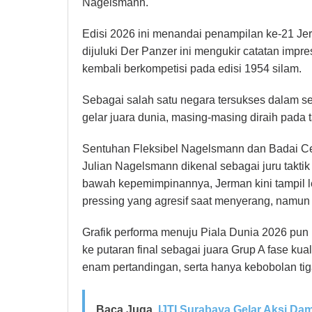
Nagelsmann.
Edisi 2026 ini menandai penampilan ke-21 Jer
dijuluki Der Panzer ini mengukir catatan impre
kembali berkompetisi pada edisi 1954 silam.
Sebagai salah satu negara tersukses dalam s
gelar juara dunia, masing-masing diraih pada 
Sentuhan Fleksibel Nagelsmann dan Badai Ced
Julian Nagelsmann dikenal sebagai juru takti
bawah kepemimpinannya, Jerman kini tampil
pressing yang agresif saat menyerang, namun t
Grafik performa menuju Piala Dunia 2026 pun
ke putaran final sebagai juara Grup A fase k
enam pertandingan, serta hanya kebobolan tig
Baca Juga
IJTI Surabaya Gelar Aksi Da