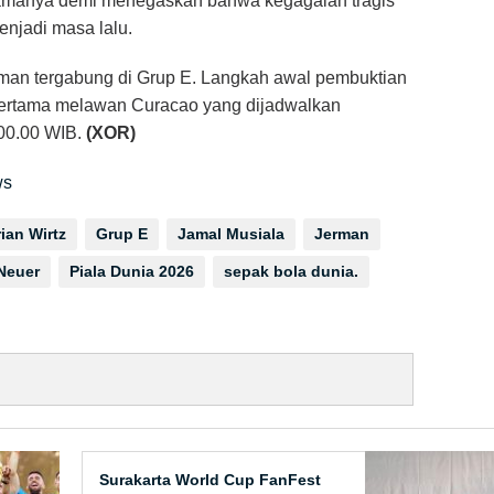
utamanya demi menegaskan bahwa kegagalan tragis
njadi masa lalu.
rman tergabung di Grup E. Langkah awal pembuktian
pertama melawan Curacao yang dijadwalkan
 00.00 WIB.
(XOR)
ws
rian Wirtz
Grup E
Jamal Musiala
Jerman
Neuer
Piala Dunia 2026
sepak bola dunia.
Surakarta World Cup FanFest