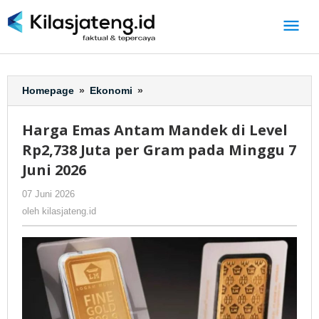
Lewati
ke
konten
Homepage
»
Ekonomi
»
Harga
Emas
Antam
Harga Emas Antam Mandek di Level
Mandek
Rp2,738 Juta per Gram pada Minggu 7
di
Level
Juni 2026
Rp2,738
07 Juni 2026
oleh
-
321 Dilihat
Juta
kilasjateng.id
per
oleh
kilasjateng.id
Gram
pada
Minggu
7
Juni
2026