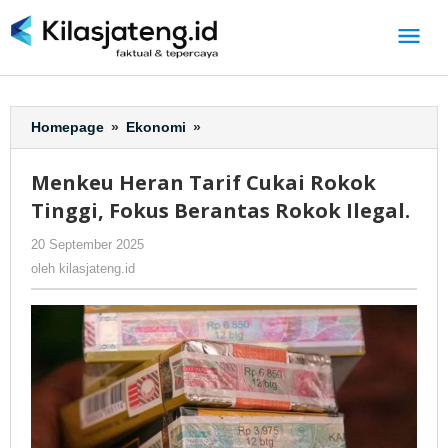
Lewati
ke
konten
Homepage
»
Ekonomi
»
Menkeu
Heran
Tarif
Menkeu Heran Tarif Cukai Rokok
Cukai
Tinggi, Fokus Berantas Rokok Ilegal.
Rokok
Tinggi,
20 September 2025
oleh
-
296 Dilihat
Fokus
kilasjateng.id
oleh
kilasjateng.id
Berantas
Rokok
Ilegal.