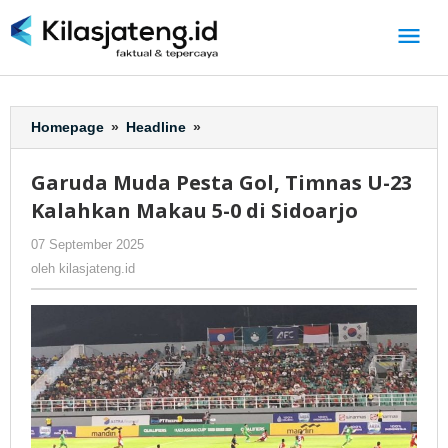
Lewati
ke
konten
Homepage
»
Headline
»
Garuda
Muda
Pesta
Garuda Muda Pesta Gol, Timnas U-23
Gol,
Kalahkan Makau 5-0 di Sidoarjo
Timnas
U-
07 September 2025
oleh
-
329 Dilihat
23
kilasjateng.id
oleh
kilasjateng.id
Kalahkan
Makau
5-
0
di
Sidoarjo