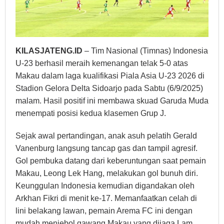
KILASJATENG.ID
– Tim Nasional (Timnas) Indonesia
U-23 berhasil meraih kemenangan telak 5-0 atas
Makau dalam laga kualifikasi Piala Asia U-23 2026 di
Stadion Gelora Delta Sidoarjo pada Sabtu (6/9/2025)
malam. Hasil positif ini membawa skuad Garuda Muda
menempati posisi kedua klasemen Grup J.
Sejak awal pertandingan, anak asuh pelatih Gerald
Vanenburg langsung tancap gas dan tampil agresif.
Gol pembuka datang dari keberuntungan saat pemain
Makau, Leong Lek Hang, melakukan gol bunuh diri.
Keunggulan Indonesia kemudian digandakan oleh
Arkhan Fikri di menit ke-17. Memanfaatkan celah di
lini belakang lawan, pemain Arema FC ini dengan
mudah menjebol gawang Makau yang dijaga Lam