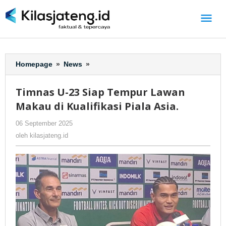
Lewati
ke
konten
Homepage
»
News
»
Timnas
U-
23
Timnas U-23 Siap Tempur Lawan
Siap
Makau di Kualifikasi Piala Asia.
Tempur
Lawan
06 September 2025
oleh
-
317 Dilihat
Makau
kilasjateng.id
oleh
kilasjateng.id
di
Kualifikasi
Piala
Asia.