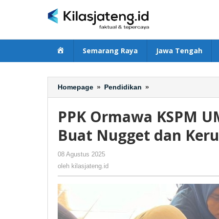
Lewati
ke
konten
Beranda
Semarang Raya
Jawa Tengah
Homepage
»
Pendidikan
»
PPK
Ormawa
KSPM
PPK Ormawa KSPM UMB
UMBY
Latih
Buat Nugget dan Keru
Warga
Pacarejo
08 Agustus 2025
oleh
-
27 Dilihat
Buat
kilasjateng.id
oleh
kilasjateng.id
Nugget
dan
Kerupuk
Ikan