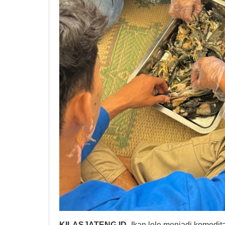
KILASJATENG.ID-
Ikan lele menjadi komodit