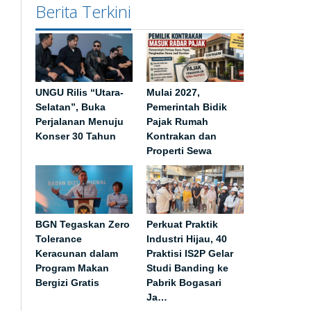
Berita Terkini
UNGU Rilis “Utara-
Mulai 2027,
Selatan”, Buka
Pemerintah Bidik
Perjalanan Menuju
Pajak Rumah
Konser 30 Tahun
Kontrakan dan
Properti Sewa
BGN Tegaskan Zero
Perkuat Praktik
Tolerance
Industri Hijau, 40
Keracunan dalam
Praktisi IS2P Gelar
Program Makan
Studi Banding ke
Bergizi Gratis
Pabrik Bogasari
Ja…