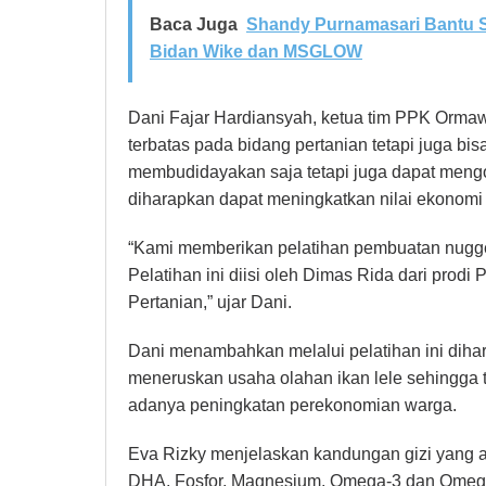
Baca Juga
Shandy Purnamasari Bantu S
Bidan Wike dan MSGLOW
Dani Fajar Hardiansyah, ketua tim PPK Orm
terbatas pada bidang pertanian tetapi juga bi
membudidayakan saja tetapi juga dapat mengo
diharapkan dapat meningkatkan nilai ekonomi i
“Kami memberikan pelatihan pembuatan nugget
Pelatihan ini diisi oleh Dimas Rida dari prodi
Pertanian,” ujar Dani.
Dani menambahkan melalui pelatihan ini dih
meneruskan usaha olahan ikan lele sehingga t
adanya peningkatan perekonomian warga.
Eva Rizky menjelaskan kandungan gizi yang ad
DHA, Fosfor, Magnesium, Omega-3 dan Omeg