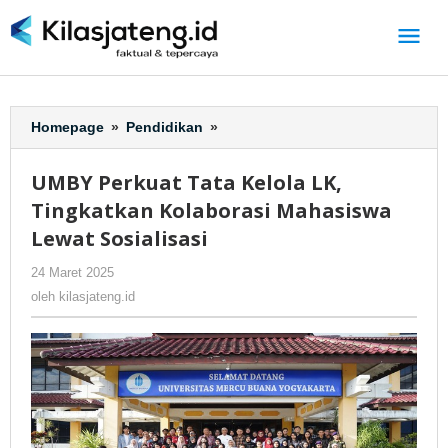
Lewati
ke
konten
Homepage
»
Pendidikan
»
UMBY
Perkuat
Tata
UMBY Perkuat Tata Kelola LK,
Kelola
Tingkatkan Kolaborasi Mahasiswa
LK,
Tingkatkan
Lewat Sosialisasi
Kolaborasi
24 Maret 2025
oleh
-
133 Dilihat
Mahasiswa
kilasjateng.id
Lewat
oleh
kilasjateng.id
Sosialisasi