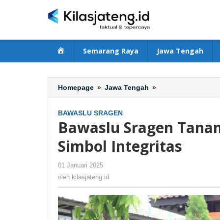
Lewati
ke
konten
Beranda
Semarang Raya
Jawa Tengah
Homepage
»
Jawa Tengah
»
Bawaslu
Sragen
Tanam
BAWASLU SRAGEN
Pohon
Bawaslu Sragen Tana
Manggis
sebagai
Simbol Integritas
Simbol
Integritas
01 Januari 2025
oleh
-
420 Dilihat
kilasjateng.id
oleh
kilasjateng.id