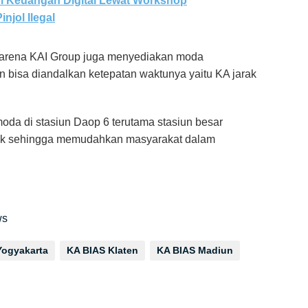
si Keuangan Digital Lewat Workshop
njol Ilegal
r karena KAI Group juga menyediakan moda
n bisa diandalkan ketepatan waktunya yaitu KA jarak
moda di stasiun Daop 6 terutama stasiun besar
aik sehingga memudahkan masyarakat dalam
ws
Yogyakarta
KA BIAS Klaten
KA BIAS Madiun