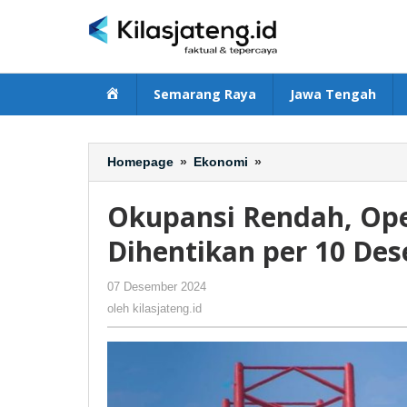
Lewati
ke
konten
Beranda
Semarang Raya
Jawa Tengah
Homepage
»
Ekonomi
»
Okupansi
Rendah,
Operasional
Okupansi Rendah, Ope
KAI
BIAS
Dihentikan per 10 De
Klaten
Dihentikan
07 Desember 2024
oleh
-
286 Dilihat
per
kilasjateng.id
oleh
kilasjateng.id
10
Desember