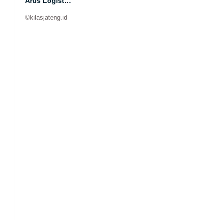
Arus Logist…
©kilasjateng.id