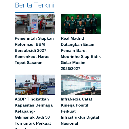
Berita Terkini
Pemerintah Siapkan
Real Madrid
Reformasi BBM
Datangkan Enam
Bersubsidi 2027,
Pemain Baru,
Kemenkeu: Harus
Mourinho Siap Bidik
Tepat Sasaran
Gelar Musim
2026/2027
ASDP Tingkatkan
InfraNexia Catat
Kapasitas Dermaga
Kinerja Positif,
Ketapang-
Perkuat
Gilimanuk Jadi 50
Infrastruktur Digital
Ton untuk Perkuat
Nasional