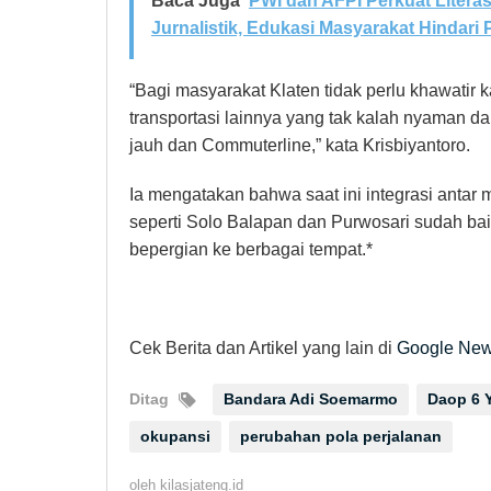
Baca Juga
PWI dan AFPI Perkuat Litera
Jurnalistik, Edukasi Masyarakat Hindari Pi
“Bagi masyarakat Klaten tidak perlu khawati
transportasi lainnya yang tak kalah nyaman da
jauh dan Commuterline,” kata Krisbiyantoro.
Ia mengatakan bahwa saat ini integrasi antar 
seperti Solo Balapan dan Purwosari sudah b
bepergian ke berbagai tempat.*
Cek Berita dan Artikel yang lain di
Google Ne
Ditag
Bandara Adi Soemarmo
Daop 6 
okupansi
perubahan pola perjalanan
oleh
kilasjateng.id