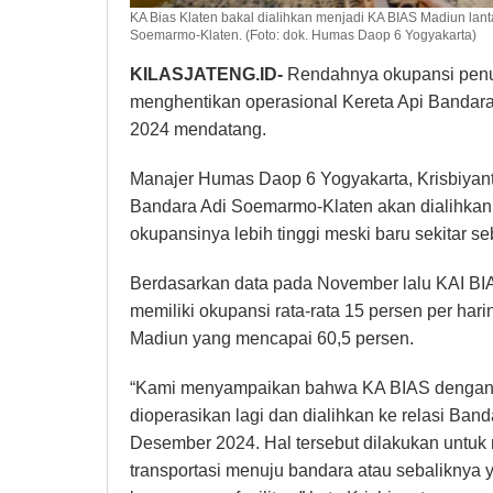
KA Bias Klaten bakal dialihkan menjadi KA BIAS Madiun la
Soemarmo-Klaten. (Foto: dok. Humas Daop 6 Yogyakarta)
KILASJATENG.ID-
Rendahnya okupansi pen
menghentikan operasional Kereta Api Bandar
2024 mendatang.
Manajer Humas Daop 6 Yogyakarta, Krisbiyant
Bandara Adi Soemarmo-Klaten akan dialihkan
okupansinya lebih tinggi meski baru sekitar s
Berdasarkan data pada November lalu KAI BI
memiliki okupansi rata-rata 15 persen per har
Madiun yang mencapai 60,5 persen.
“Kami menyampaikan bahwa KA BIAS dengan r
dioperasikan lagi dan dialihkan ke relasi Ba
Desember 2024. Hal tersebut dilakukan untu
transportasi menuju bandara atau sebalikny