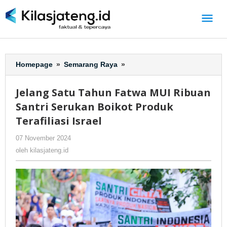
Lewati
ke
konten
Homepage
»
Semarang Raya
»
Jelang
Satu
Tahun
Jelang Satu Tahun Fatwa MUI Ribuan
Fatwa
Santri Serukan Boikot Produk
MUI
Ribuan
Terafiliasi Israel
Santri
07 November 2024
oleh
-
234 Dilihat
Serukan
kilasjateng.id
Boikot
oleh
kilasjateng.id
Produk
Terafiliasi
Israel