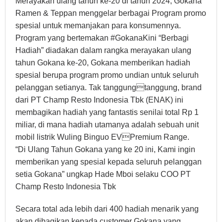
Merayakan ulang tahun ke-20 di tahun 2024, Gokana
Ramen & Teppan menggelar berbagai Program promo
spesial untuk memanjakan para konsumennya.
Program yang bertemakan #GokanaKini “Berbagi
Hadiah” diadakan dalam rangka merayakan ulang
tahun Gokana ke-20, Gokana memberikan hadiah
spesial berupa program promo undian untuk seluruh
pelanggan setianya. Tak tanggungtanggung, brand
dari PT Champ Resto Indonesia Tbk (ENAK) ini
membagikan hadiah yang fantastis senilai total Rp 1
miliar, di mana hadiah utamanya adalah sebuah unit
mobil listrik Wuling Binguo EVPremium Range.
“Di Ulang Tahun Gokana yang ke 20 ini, Kami ingin
memberikan yang spesial kepada seluruh pelanggan
setia Gokana” ungkap Hade Mboi selaku COO PT
Champ Resto Indonesia Tbk
Secara total ada lebih dari 400 hadiah menarik yang
akan dibagikan kepada customer Gokana yang