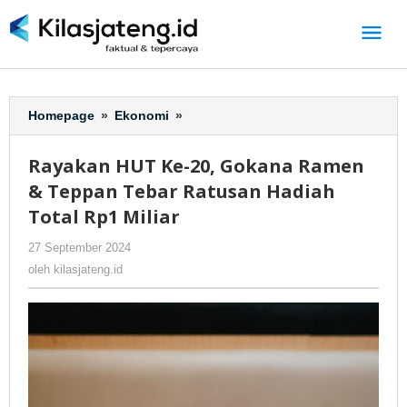
Lewati
ke
konten
Homepage
»
Ekonomi
»
Rayakan
HUT
Ke-
Rayakan HUT Ke-20, Gokana Ramen
20,
& Teppan Tebar Ratusan Hadiah
Gokana
Ramen
Total Rp1 Miliar
&
27 September 2024
oleh
-
244 Dilihat
Teppan
kilasjateng.id
Tebar
oleh
kilasjateng.id
Ratusan
Hadiah
Total
Rp1
Miliar