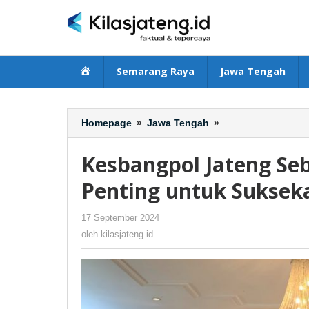
Lewati
ke
konten
Beranda
Semarang Raya
Jawa Tengah
Homepage
»
Jawa Tengah
»
Kesbangpol
Jateng
Sebut
Kesbangpol Jateng Se
Media
Pegang
Penting untuk Sukseka
Peranan
Penting
17 September 2024
oleh
-
171 Dilihat
untuk
kilasjateng.id
oleh
kilasjateng.id
Suksekan
Pilkada
Serentak
2024