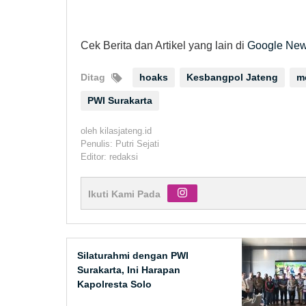
Cek Berita dan Artikel yang lain di
Google Ne
Ditag
hoaks
Kesbangpol Jateng
m
PWI Surakarta
oleh
kilasjateng.id
Penulis: Putri Sejati
Editor: redaksi
Ikuti Kami Pada
Silaturahmi dengan PWI
Surakarta, Ini Harapan
Kapolresta Solo