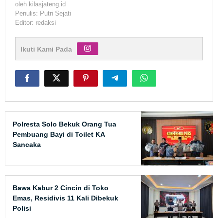
oleh
kilasjateng.id
Penulis: Putri Sejati
Editor: redaksi
Ikuti Kami Pada
Polresta Solo Bekuk Orang Tua
Pembuang Bayi di Toilet KA
Sancaka
Bawa Kabur 2 Cincin di Toko
Emas, Residivis 11 Kali Dibekuk
Polisi