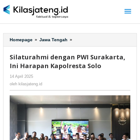
Lewati
ke
konten
Homepage
»
Jawa Tengah
»
Silaturahmi
dengan
PWI
Silaturahmi dengan PWI Surakarta,
Surakarta,
Ini Harapan Kapolresta Solo
Ini
Harapan
14 April 2025
oleh
-
118 Dilihat
Kapolresta
kilasjateng.id
oleh
kilasjateng.id
Solo