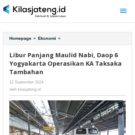
Lewati
ke
konten
Homepage
»
Ekonomi
»
Libur
Panjang
Maulid
Libur Panjang Maulid Nabi, Daop 6
Nabi,
Yogyakarta Operasikan KA Taksaka
Daop
6
Tambahan
Yogyakarta
12 September 2024
oleh
-
233 Dilihat
Operasikan
kilasjateng.id
KA
oleh
kilasjateng.id
Taksaka
Tambahan