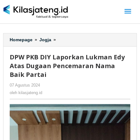
Lewati
ke
konten
Homepage
»
Jogja
»
DPW
PKB
DIY
DPW PKB DIY Laporkan Lukman Edy
Laporkan
Atas Dugaan Pencemaran Nama
Lukman
Edy
Baik Partai
Atas
07 Agustus 2024
oleh
-
230 Dilihat
Dugaan
kilasjateng.id
Pencemaran
oleh
kilasjateng.id
Nama
Baik
Partai