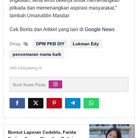
tingkatan, serta terus bekerja untuk memenangkan
pilkada dan memenangkan aspirasi masyarakat,”
tambah Umaruddin Masdar.
Cek Berita dan Artikel yang lain di
Google News
Ditag
DPW PKB DIY
Lukman Edy
pencemaran nama baik
oleh
kilasjateng.id
Ikuti Kami Pada
Buntut Laporan Codeblu, Farida