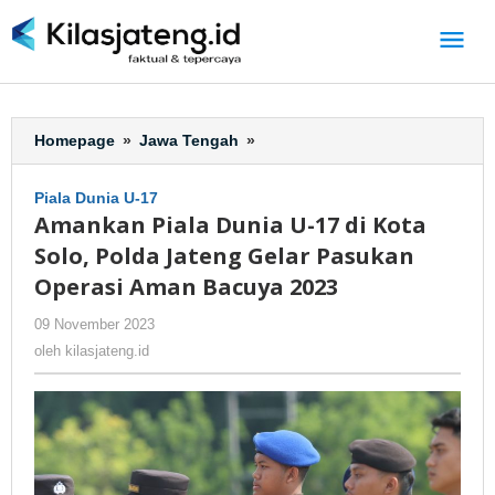
Lewati
ke
konten
Homepage
»
Jawa Tengah
»
Amankan
Piala
Dunia
Piala Dunia U-17
U-
Amankan Piala Dunia U-17 di Kota
17
Solo, Polda Jateng Gelar Pasukan
di
Kota
Operasi Aman Bacuya 2023
Solo,
09 November 2023
oleh
-
286 Dilihat
Polda
kilasjateng.id
Jateng
oleh
kilasjateng.id
Gelar
Pasukan
Operasi
Aman
Bacuya
2023