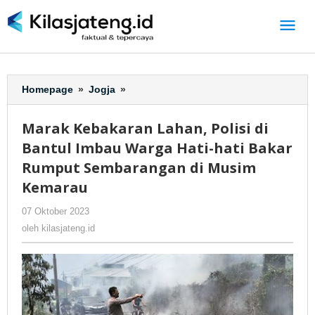
Lewati
ke
konten
Homepage
»
Jogja
»
Marak
Kebakaran
Lahan,
Marak Kebakaran Lahan, Polisi di
Polisi
Bantul Imbau Warga Hati-hati Bakar
di
Bantul
Rumput Sembarangan di Musim
Imbau
Kemarau
Warga
Hati-
07 Oktober 2023
oleh
-
230 Dilihat
hati
kilasjateng.id
oleh
kilasjateng.id
Bakar
Rumput
Sembarangan
di
Musim
Kemarau