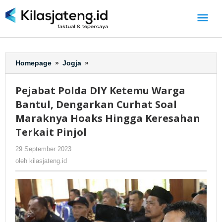
Lewati
ke
konten
Homepage
»
Jogja
»
Pejabat
Polda
DIY
Pejabat Polda DIY Ketemu Warga
Ketemu
Bantul, Dengarkan Curhat Soal
Warga
Bantul,
Maraknya Hoaks Hingga Keresahan
Dengarkan
Terkait Pinjol
Curhat
Soal
29 September 2023
oleh
-
216 Dilihat
Maraknya
kilasjateng.id
oleh
kilasjateng.id
Hoaks
Hingga
Keresahan
Terkait
Pinjol