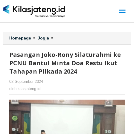
Lewati
ke
konten
Homepage
»
Jogja
»
Pasangan
Joko-
Rony
Pasangan Joko-Rony Silaturahmi ke
Silaturahmi
PCNU Bantul Minta Doa Restu Ikut
ke
PCNU
Tahapan Pilkada 2024
Bantul
02 September 2024
oleh
-
244 Dilihat
Minta
kilasjateng.id
Doa
oleh
kilasjateng.id
Restu
Ikut
Tahapan
Pilkada
2024