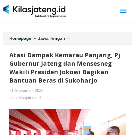
Lewati
ke
konten
Homepage
»
Jawa Tengah
»
Atasi
Dampak
Kemarau
Atasi Dampak Kemarau Panjang, Pj
Panjang,
Gubernur Jateng dan Mensesneg
Pj
Gubernur
Wakili Presiden Jokowi Bagikan
Jateng
Bantuan Beras di Sukoharjo
dan
Mensesneg
21 September 2023
oleh
-
252 Dilihat
Wakili
kilasjateng.id
oleh
kilasjateng.id
Presiden
Jokowi
Bagikan
Bantuan
Beras
di