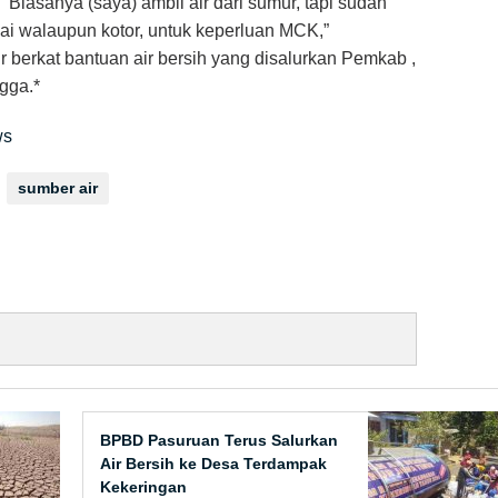
“Biasanya (saya) ambil air dari sumur, tapi sudah
gai walaupun kotor, untuk keperluan MCK,”
 berkat bantuan air bersih yang disalurkan Pemkab ,
gga.*
ws
sumber air
BPBD Pasuruan Terus Salurkan
Air Bersih ke Desa Terdampak
Kekeringan