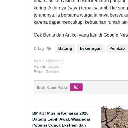
bulan Juli lalu akibat musim kemarau panjang. 
kering. Akhirnya (saya) terpaksa ambil ke sun
terangnya. Ia bersama warga lainnya bersyukur
karena dapat mencukupi kebutuhan rumah tan
Cek Berita dan Artikel yang lain di
Google Ne
Ditag
Batang
kekeringan
Pemkab
oleh
kilasjateng.id
Penulis: redaksi
Editor: Redaksi
Ikuti Kami Pada
BMKG: Musim Kemarau 2026
Datang Lebih Awal, Waspadai
Potensi Cuaca Ekstrem dan