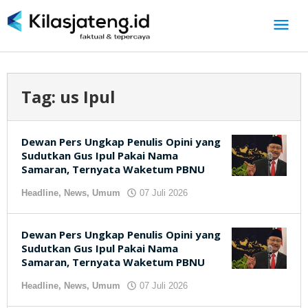
Lewati
ke
konten
Tag:
us Ipul
Dewan Pers Ungkap Penulis Opini yang
Sudutkan Gus Ipul Pakai Nama
Samaran, Ternyata Waketum PBNU
Headline
,
News
,
Umum
07 Juli 2026
oleh
kilasjateng.id
Dewan Pers Ungkap Penulis Opini yang
Sudutkan Gus Ipul Pakai Nama
Samaran, Ternyata Waketum PBNU
Headline
,
News
,
Umum
07 Juli 2026
oleh
kilasjateng.id