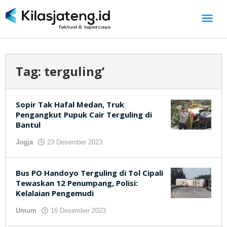
Lewati
ke
konten
Tag:
terguling’
Sopir Tak Hafal Medan, Truk
Pengangkut Pupuk Cair Terguling di
Bantul
Jogja
23 Desember 2023
oleh
kilasjateng.id
Bus PO Handoyo Terguling di Tol Cipali
Tewaskan 12 Penumpang, Polisi:
Kelalaian Pengemudi
Umum
16 Desember 2023
oleh
kilasjateng.id