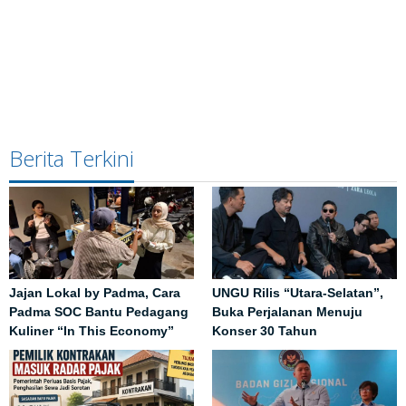
Berita Terkini
Jajan Lokal by Padma, Cara
UNGU Rilis “Utara-Selatan”,
Padma SOC Bantu Pedagang
Buka Perjalanan Menuju
Kuliner “In This Economy”
Konser 30 Tahun