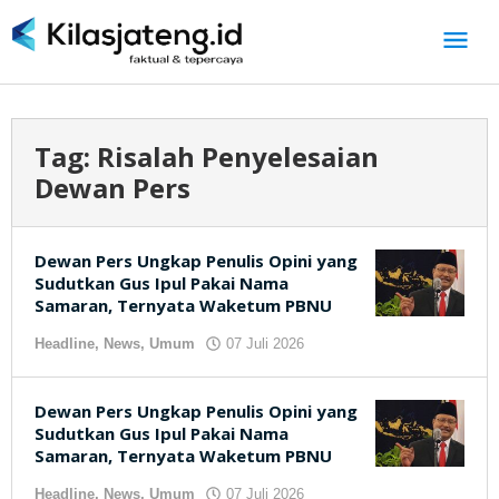
Lewati
ke
konten
Tag:
Risalah Penyelesaian
Dewan Pers
Dewan Pers Ungkap Penulis Opini yang
Sudutkan Gus Ipul Pakai Nama
Samaran, Ternyata Waketum PBNU
Headline
,
News
,
Umum
07 Juli 2026
oleh
kilasjateng.id
Dewan Pers Ungkap Penulis Opini yang
Sudutkan Gus Ipul Pakai Nama
Samaran, Ternyata Waketum PBNU
Headline
,
News
,
Umum
07 Juli 2026
oleh