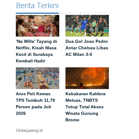
Berita Terkini
‘Na Willa’ Tayang di
Dua Gol Joao Pedro
Netflix, Kisah Masa
Antar Chelsea Libas
Kecil di Surabaya
AC Milan 3-0
Kembali Hadir
Arus Peti Kemas
Kebakaran Kaldera
TPS Tumbuh 11,79
Meluas, TNBTS
Persen pada Juli
Tutup Total Akses
2026
Wisata Gunung
Bromo
©kilasjateng.id