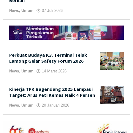
Berlian
News
,
Umum
07 Juli 2026
oleh
kilasjateng.id
Perkuat Budaya K3, Terminal Teluk
Lamong Gelar Safety Forum 2026
News
,
Umum
14 Maret 2026
oleh
kilasjateng.id
Kinerja TPK Bagendang 2025 Lampaui
Target: Arus Peti Kemas Naik 4 Persen
News
,
Umum
20 Januari 2026
oleh
kilasjateng.id