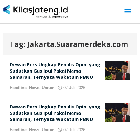
Lewati
ke
konten
Tag:
Jakarta.Suaramerdeka.com
Dewan Pers Ungkap Penulis Opini yang
Sudutkan Gus Ipul Pakai Nama
Samaran, Ternyata Waketum PBNU
Headline
,
News
,
Umum
07 Juli 2026
oleh
kilasjateng.id
Dewan Pers Ungkap Penulis Opini yang
Sudutkan Gus Ipul Pakai Nama
Samaran, Ternyata Waketum PBNU
Headline
,
News
,
Umum
07 Juli 2026
oleh
kilasjateng.id